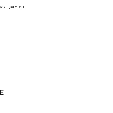
веющая сталь:
E