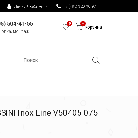
Личный кабинет
+7 (495) 320-90-97
05) 504-41-55
0
0
Корзина
новка/монтаж
INI Inox Line V50405.075