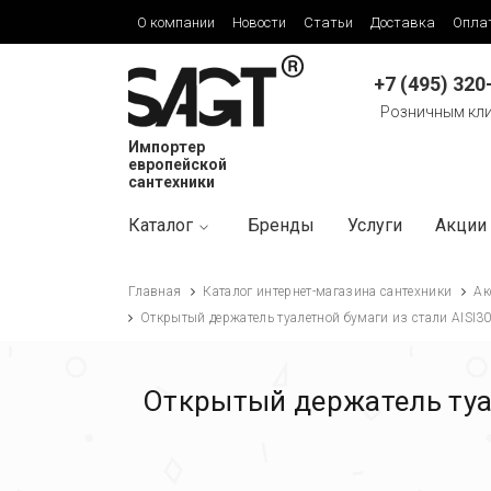
О компании
Новости
Статьи
Доставка
Опла
+7 (495) 320
Розничным кл
Импортер
европейской
сантехники
Каталог
Бренды
Услуги
Акции
Главная
Каталог интернет-магазина сантехники
Ак
Открытый держатель туалетной бумаги из стали AISI3
Открытый держатель туал