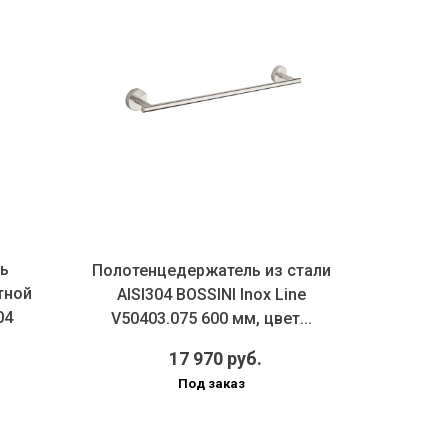
ь
Полотенцедержатель из стали
Держ
тной
AISI304 BOSSINI Inox Line
настоль
04
V50403.075 600 мм, цвет...
BOSSINI
17 970 руб.
Под заказ