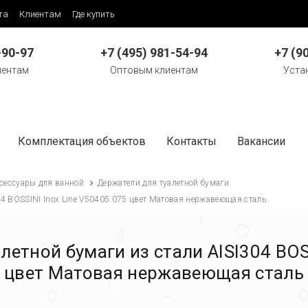
та
Клиентам
Где купить
-90-97
+7 (495) 981-54-94
+7 (9
иентам
Оптовым клиентам
Уста
Комплектация объектов
Контакты
Вакансии
сессуары для ванной
Держатели для туалетной бумаги
04 BOSSINI Inox Line V50405.075 цвет Матовая нержавеющая сталь
етной бумаги из стали AISI304 BOSS
цвет Матовая нержавеющая сталь