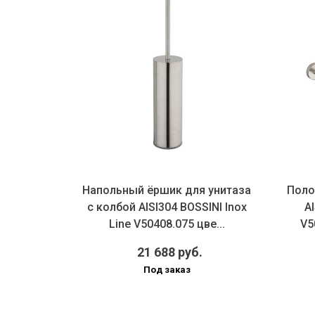
з стали
Напольный ёршик для унитаза
Поло
x Line
с колбой AISI304 BOSSINI Inox
AI
вая ...
Line V50408.075 цве...
V5
21 688 руб.
Под заказ